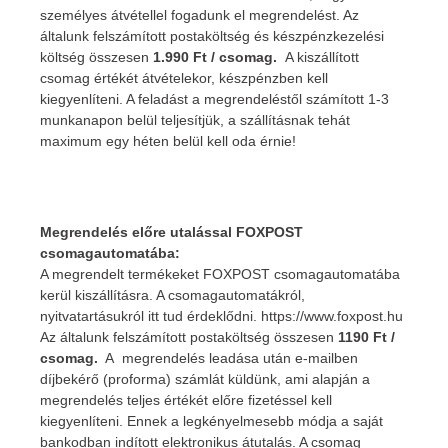
személyes átvétellel fogadunk el megrendelést. Az
általunk felszámított postaköltség és készpénzkezelési
költség összesen
1.990 Ft / csomag.
A kiszállított
csomag értékét átvételekor, készpénzben kell
kiegyenlíteni. A feladást a megrendeléstől számított 1-3
munkanapon belül teljesítjük, a szállításnak tehát
maximum egy héten belül kell oda érnie!
Megrendelés előre utalással FOXPOST
csomagautomatába:
A megrendelt termékeket FOXPOST csomagautomatába
kerül kiszállításra. A csomagautomatákról,
nyitvatartásukról itt tud érdeklődni. https://www.foxpost.hu
Az általunk felszámított postaköltség összesen
1190 Ft /
csomag.
A megrendelés leadása után e-mailben
díjbekérő (proforma) számlát küldünk, ami alapján a
megrendelés teljes értékét előre fizetéssel kell
kiegyenlíteni. Ennek a legkényelmesebb módja a saját
bankodban indított elektronikus átutalás. A csomag