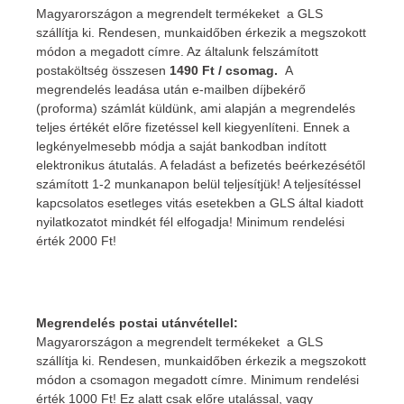
Magyarországon a megrendelt termékeket a GLS
szállítja ki. Rendesen, munkaidőben érkezik a megszokott
módon a megadott címre. Az általunk felszámított
postaköltség összesen
1490 Ft / csomag.
A
megrendelés leadása után e-mailben díjbekérő
(proforma) számlát küldünk, ami alapján a megrendelés
teljes értékét előre fizetéssel kell kiegyenlíteni. Ennek a
legkényelmesebb módja a saját bankodban indított
elektronikus átutalás. A feladást a befizetés beérkezésétől
számított 1-2 munkanapon belül teljesítjük! A teljesítéssel
kapcsolatos esetleges vitás esetekben a GLS által kiadott
nyilatkozatot mindkét fél elfogadja! Minimum rendelési
érték 2000 Ft!
Megrendelés postai utánvétellel:
Magyarországon a megrendelt termékeket a GLS
szállítja ki. Rendesen, munkaidőben érkezik a megszokott
módon a csomagon megadott címre. Minimum rendelési
érték 1000 Ft! Ez alatt csak előre utalással, vagy