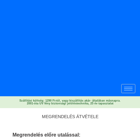
Skip
to
content
Szállítási költség: 1290 Ft-tól, vagy kiszállítás akár- általában másnapra.
2001-óta UV fény biztonsági jelöléstechnika, 25 év tapasztalat
MEGRENDELÉS ÁTVÉTELE
Megrendelés előre utalással: