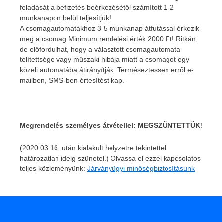
feladását a befizetés beérkezésétől számított 1-2
munkanapon belül teljesítjük!
A csomagautomatákhoz 3-5 munkanap átfutással érkezik
meg a csomag Minimum rendelési érték 2000 Ft! Ritkán,
de előfordulhat, hogy a választott csomagautomata
telítettsége vagy műszaki hibája miatt a csomagot egy
közeli automatába átirányítják. Terméseztessen erről e-
mailben, SMS-ben értesítést kap.
Megrendelés személyes átvétellel:
MEGSZÜNTETTÜK
!
(2020.03.16. után kialakult helyzetre tekintettel
határozatlan ideig szünetel.) Olvassa el ezzel kapcsolatos
teljes közleményünk:
Járványügyi minőségbiztosításunk