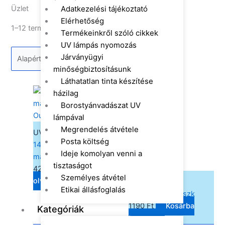
Adatkezelési tájékoztató
Üzlet
Elérhetőség
1–12 termék, összesen 39 db
Termékeinkről szóló cikkek
UV lámpás nyomozás
Járványügyi
minőségbiztosításunk
Láthatatlan tinta készítése
házilag
Borostyánvadászat UV
Out of stock
lámpával
Megrendelés átvétele
UV eszközök
Posta költség
14 LED es UV
Ideje komolyan venni a
maroklámpa
tisztaságot
4290
Ft
Tovább
Személyes átvétel
olvasom
Higiénia
Etikai állásfoglalás
3 rétegű szájmaszk
1190
Ft
Kosárba
Kategóriák
teszem