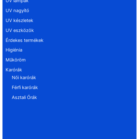
UV lámpák
UV nagyító
UV készletek
UV eszközök
Érdekes termékek
Higiénia
Műköröm
Karórák
Női karórák
Férfi karórák
Asztali Órák