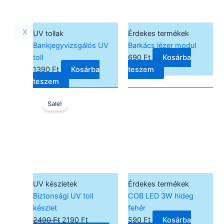
X
UV tollak
Érdekes termékek
Bankjegyvizsgálós UV
Barkács lézer modul
toll
690
Ft
Kosárba
1390
Ft
Kosárba
teszem
teszem
Original
Current
Sale!
price
price
was:
is:
2490 Ft.
2190 Ft.
UV készletek
Érdekes termékek
Biztonsági UV toll
COB LED 3W hideg
készlet
fehér
2490
Ft
2190
Ft
590
Ft
Kosárba