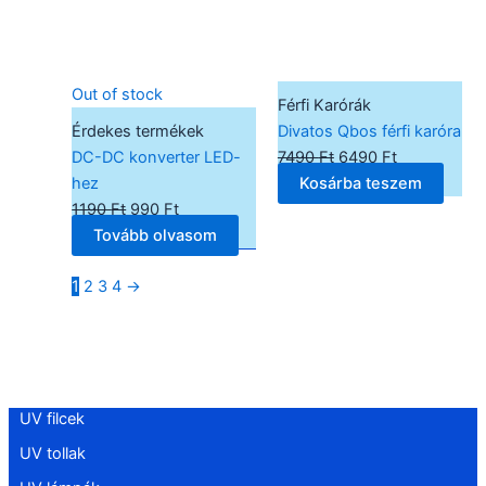
Out of stock
Férfi Karórák
Érdekes termékek
Divatos Qbos férfi karóra
DC-DC konverter LED-
7490
Ft
6490
Ft
hez
Kosárba teszem
1190
Ft
990
Ft
Tovább olvasom
1
2
3
4
→
UV filcek
UV tollak