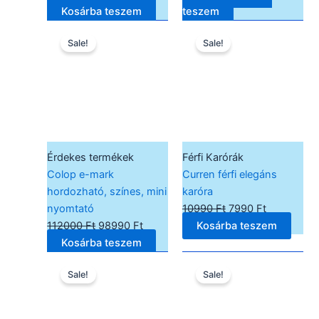
Kosárba teszem
teszem
Original
Current
Original
Current
Sale!
Sale!
price
price
price
price
was:
is:
was:
is:
112000 Ft.
98990 Ft.
10990 Ft.
7990 Ft.
Érdekes termékek
Férfi Karórák
Colop e-mark
Curren férfi elegáns
hordozható, színes, mini
karóra
nyomtató
10990
Ft
7990
Ft
112000
Ft
98990
Ft
Kosárba teszem
Kosárba teszem
Original
Current
Original
Current
Sale!
Sale!
price
price
price
price
was:
is:
was:
is:
1190 Ft.
990 Ft.
7490 Ft.
6490 Ft.