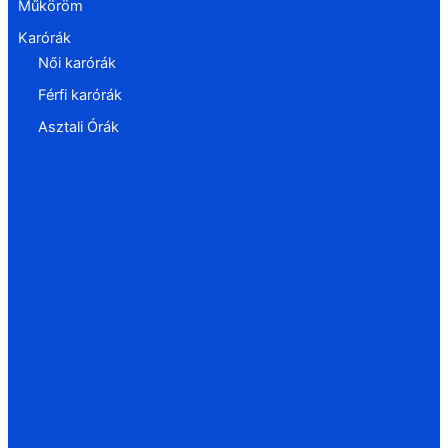
Műköröm
Karórák
Női karórák
Férfi karórák
Asztali Órák