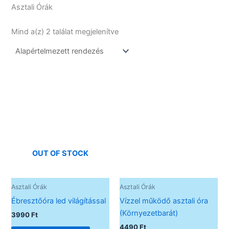
Asztali Órák
Mind a(z) 2 találat megjelenítve
OUT OF STOCK
Asztali Órák
Asztali Órák
Ébresztőóra led világítással
Vízzel működő asztali óra
(Környezetbarát)
3990
Ft
4490
Ft