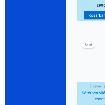
299
Kosárba
O
p
Sale!
1
Érdekes t
Sötétben vil
cson