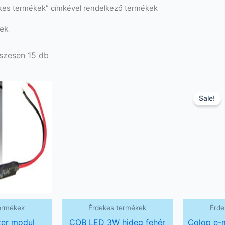
kes termékek” címkével rendelkező termékek
ek
sszesen 15 db
Sale!
ermékek
Érdekes termékek
Érde
zer modul
COB LED 3W hideg fehér
Colop e-