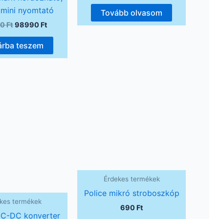
 mini nyomtató
Tovább olvasom
00
Ft
98990
Ft
árba teszem
Original
Current
price
price
was:
is:
1390 Ft.
1290 Ft.
Érdekes termékek
Police mikró stroboszkóp
kes termékek
690
Ft
C-DC konverter