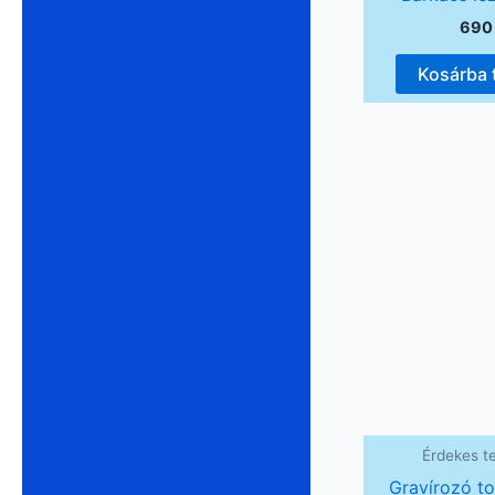
69
Kosárba
Érdekes t
Gravírozó to