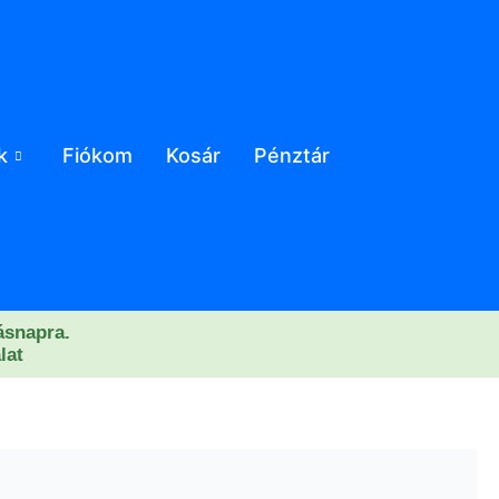
k
Fiókom
Kosár
Pénztár
másnapra.
lat