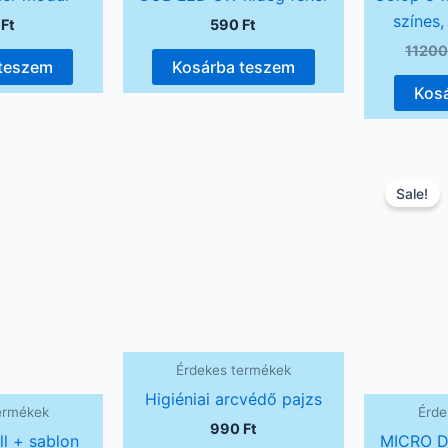
színes,
0
Ft
590
Ft
1120
 teszem
Kosárba teszem
Kos
Sale!
Érdekes termékek
Higiéniai arcvédő pajzs
ermékek
Érde
990
Ft
ll + sablon
MICRO D