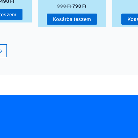
1490
Ft
990
Ft
790
Ft
 teszem
Kosárba teszem
Kos
→