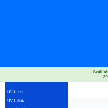
Skip
to
content
Szállítá
20
UV filcek
UV tollak