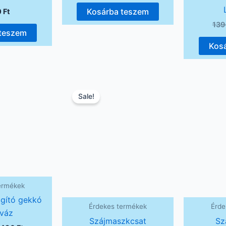
Kosárba teszem
0
Ft
13
 teszem
Kos
riginal
Current
Original
Current
rice
price
price
price
Sale!
was:
is:
was:
is:
690 Ft.
1490 Ft.
990 Ft.
790 Ft.
ermékek
ágító gekkó
Érdekes termékek
Érde
tváz
Szájmaszkcsat
Sz