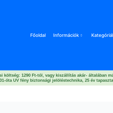
Főoldal
Információk
Kategóriá
si költség: 1290 Ft-tól, vagy kiszállítás akár- általában 
01-óta UV fény biztonsági jelöléstechnika, 25 év tapaszta