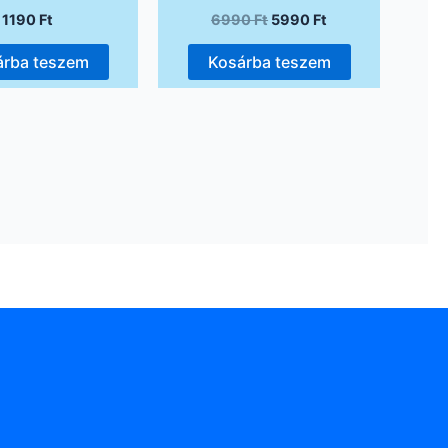
1190
Ft
6990
Ft
5990
Ft
árba teszem
Kosárba teszem