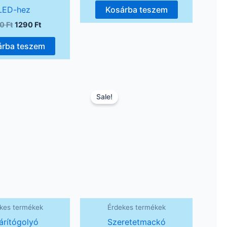
LED-hez
Kosárba teszem
90
Ft
1290
Ft
árba teszem
Original
Current
price
price
Sale!
was:
is:
6990 Ft.
5990 Ft.
kes termékek
Érdekes termékek
árítógolyó
Szeretetmackó