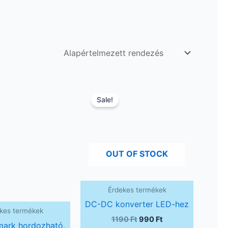
Original
Current
Original
Current
price
price
price
price
Sale!
was:
is:
was:
is:
112000 Ft.
98990 Ft.
1190 Ft.
990 Ft.
OUT OF STOCK
Érdekes termékek
DC-DC konverter LED-hez
kes termékek
1190
Ft
990
Ft
mark hordozható,