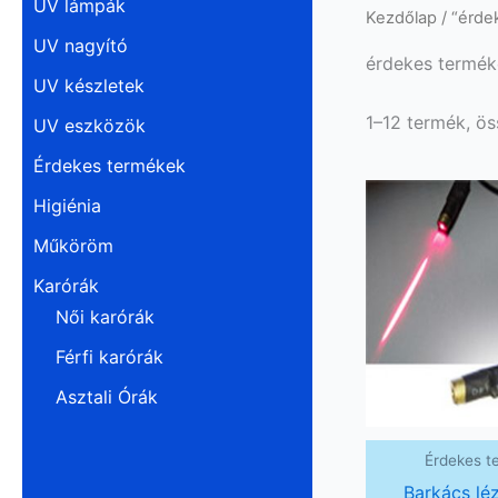
UV lámpák
Kezdőlap
/ “érde
UV nagyító
érdekes termék
UV készletek
1–12 termék, ö
UV eszközök
Érdekes termékek
Higiénia
Műköröm
Karórák
Női karórák
Férfi karórák
Asztali Órák
Érdekes t
Barkács lé