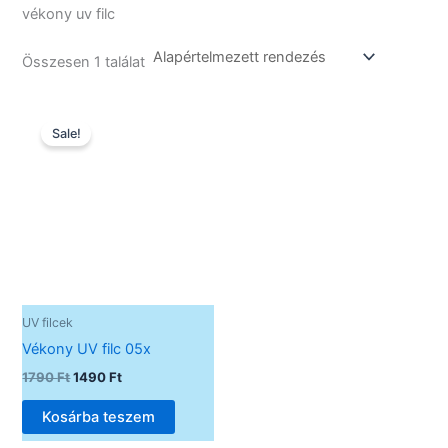
vékony uv filc
Összesen 1 találat
Original
Current
price
price
Sale!
was:
is:
1790 Ft.
1490 Ft.
UV filcek
Vékony UV filc 05x
1790
Ft
1490
Ft
Kosárba teszem