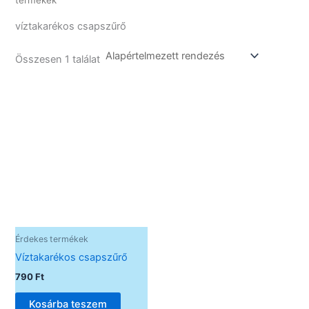
termékek
víztakarékos csapszűrő
Összesen 1 találat
Érdekes termékek
Víztakarékos csapszűrő
790
Ft
Kosárba teszem