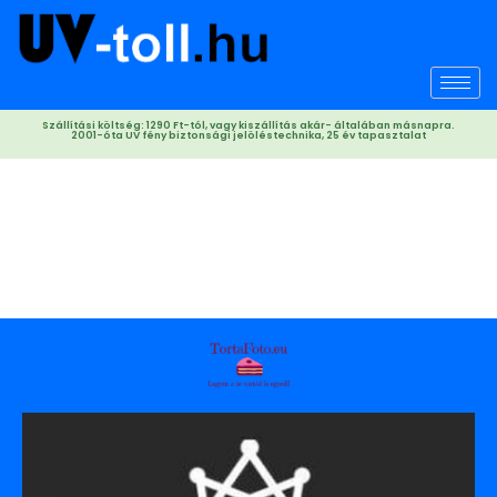
Skip
to
content
Szállítási költség: 1290 Ft-tól, vagy kiszállítás akár- általában másnapra.
2001-óta UV fény biztonsági jelöléstechnika, 25 év tapasztalat