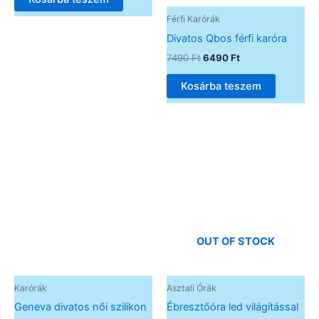
Férfi Karórák
Divatos Qbos férfi karóra
7490
Ft
6490
Ft
Kosárba teszem
OUT OF STOCK
Karórák
Asztali Órák
Geneva divatos női szilikon
Ébresztőóra led világítással