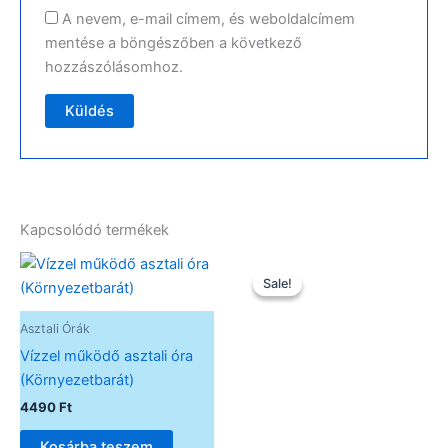
A nevem, e-mail címem, és weboldalcímem
mentése a böngészőben a következő
hozzászólásomhoz.
Kapcsolódó termékek
Original
Current
price
price
Sale!
Sale!
was:
is:
7490 Ft.
6490 Ft.
Asztali Órák
Vízzel működő asztali óra
(Környezetbarát)
4490
Ft
Kosárba teszem