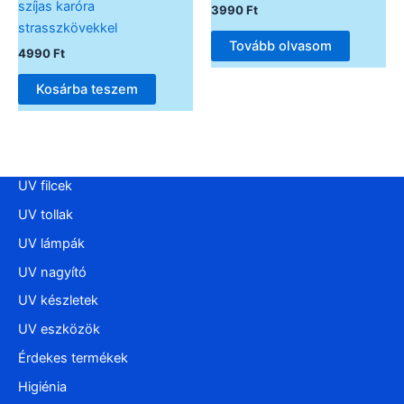
szíjas karóra
3990
Ft
strasszkövekkel
Tovább olvasom
4990
Ft
Kosárba teszem
UV filcek
UV tollak
UV lámpák
UV nagyító
UV készletek
UV eszközök
Érdekes termékek
Higiénia