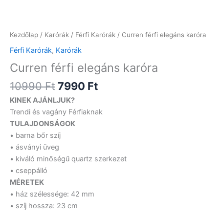
10990 Ft.
7990 Ft.
karóra
mennyiség
Kezdőlap
/
Karórák
/
Férfi Karórák
/ Curren férfi elegáns karóra
Férfi Karórák
,
Karórák
Curren férfi elegáns karóra
10990
Ft
7990
Ft
KINEK AJÁNLJUK?
Trendi és vagány Férfiaknak
TULAJDONSÁGOK
• barna bőr szíj
• ásványi üveg
• kiváló minőségű quartz szerkezet
• cseppálló
MÉRETEK
• ház szélessége: 42 mm
• szíj hossza: 23 cm