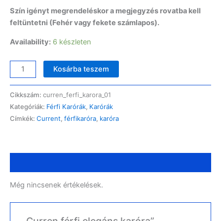
Szín igényt megrendeléskor a megjegyzés rovatba kell
feltüntetni (Fehér vagy fekete számlapos).
Availability:
6 készleten
Kosárba teszem
Cikkszám:
curren_ferfi_karora_01
Kategóriák:
Férfi Karórák
,
Karórák
Címkék:
Current
,
férfikaróra
,
karóra
Vélemények (0)
Még nincsenek értékelések.
„Curren férfi elegáns karóra”