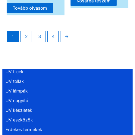
Kosárba teszem
Tovább olvasom
1
2
3
4
→
UV filcek
UV tollak
UV lámpák
UV nagyító
UV készletek
UV eszközök
Érdekes termékek