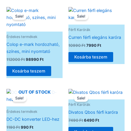
Original
Current
Original
Current
price
price
price
price
Sale!
Sale!
was:
is:
was:
is:
112000 Ft.
98990 Ft.
10990 Ft.
7990 Ft.
Férfi Karórák
Érdekes termékek
Curren férfi elegáns karóra
Colop e-mark hordozható,
10990
Ft
7990
Ft
színes, mini nyomtató
Kosárba teszem
112000
Ft
98990
Ft
Kosárba teszem
Original
Current
Original
Current
OUT OF STOCK
price
price
price
price
Sale!
Sale!
was:
is:
was:
is:
Férfi Karórák
1190 Ft.
990 Ft.
7490 Ft.
6490 Ft.
Érdekes termékek
Divatos Qbos férfi karóra
DC-DC konverter LED-hez
7490
Ft
6490
Ft
1190
Ft
990
Ft