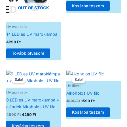
Kosárba teszem
OUT OF STOCK
UV eszközök
14 LED es UV maroklámpa
4290
Ft
Tovább olvasom
Original
Current
Original
Current
price
price
price
price
Sale!
Sale!
was:
is:
was:
is:
UV filcek
4990 Ft.
4290 Ft.
1890 Ft.
1590 Ft.
UV eszközök
Alkoholos UV filc
9 LED es UV maroklámpa +
1890
Ft
1590
Ft
ajándék Alkoholos UV filc
Kosárba teszem
4990
Ft
4290
Ft
Kosárba teszem