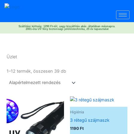
Skip
to
content
Szállítási költség: 1290 Ft-tól, vagy kiszállítás akár- általában másnapra.
2001-óta UV fény biztonsági jelöléstechnika, 25 év tapasztalat
Üzlet
1–12 termék, összesen 39 db
Higiénia
3 rétegű szájmaszk
1190
Ft