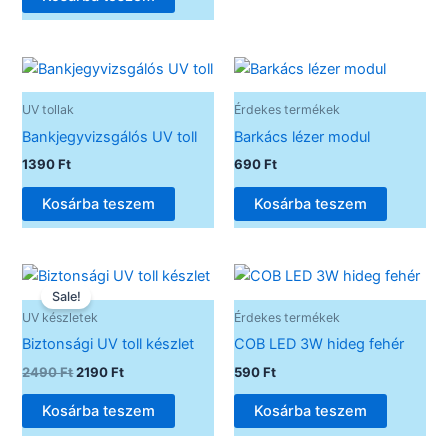
UV tollak
Érdekes termékek
Bankjegyvizsgálós UV toll
Barkács lézer modul
1390
Ft
690
Ft
Kosárba teszem
Kosárba teszem
Original
Current
price
price
Sale!
was:
is:
UV készletek
Érdekes termékek
2490 Ft.
2190 Ft.
Biztonsági UV toll készlet
COB LED 3W hideg fehér
2490
Ft
2190
Ft
590
Ft
Kosárba teszem
Kosárba teszem